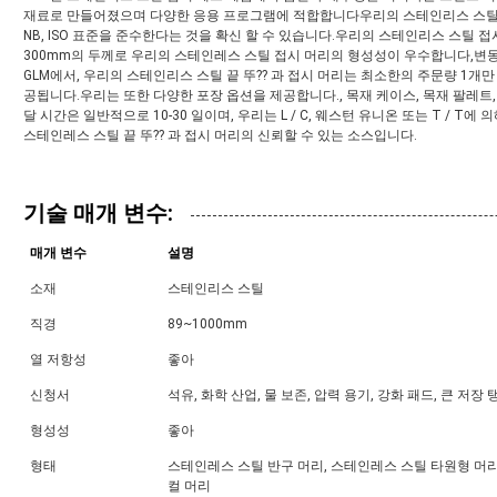
재료로 만들어졌으며 다양한 응용 프로그램에 적합합니다우리의 스테인리스 스틸 끝 뚜?? 으로
NB, ISO 표준을 준수한다는 것을 확신 할 수 있습니다.우리의 스테인리스 스틸 접시
300mm의 두께로 우리의 스테인레스 스틸 접시 머리의 형성성이 우수합니다,변동 
GLM에서, 우리의 스테인리스 스틸 끝 뚜?? 과 접시 머리는 최소한의 주문량 1개만 
공됩니다.우리는 또한 다양한 포장 옵션을 제공합니다., 목재 케이스, 목재 팔레트,
달 시간은 일반적으로 10-30 일이며, 우리는 L / C, 웨스턴 유니온 또는 T / T
스테인레스 스틸 끝 뚜?? 과 접시 머리의 신뢰할 수 있는 소스입니다.
기술 매개 변수:
매개 변수
설명
소재
스테인리스 스틸
직경
89~1000mm
열 저항성
좋아
신청서
석유, 화학 산업, 물 보존, 압력 용기, 강화 패드, 큰 저장
형성성
좋아
형태
스테인레스 스틸 반구 머리, 스테인레스 스틸 타원형 머
컬 머리