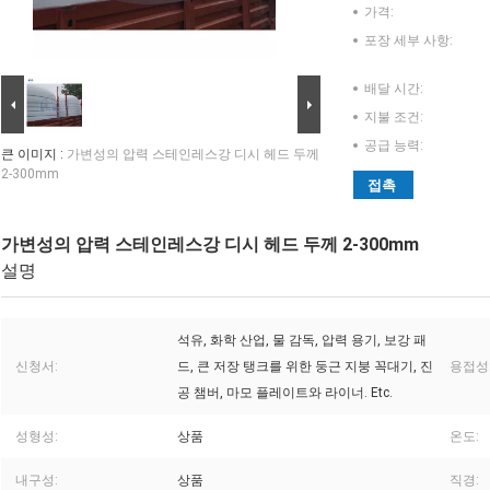
가격:
포장 세부 사항:
배달 시간:
지불 조건:
공급 능력:
큰 이미지 :
가변성의 압력 스테인레스강 디시 헤드 두께
2-300mm
접촉
가변성의 압력 스테인레스강 디시 헤드 두께 2-300mm
설명
석유, 화학 산업, 물 감독, 압력 용기, 보강 패
신청서:
드, 큰 저장 탱크를 위한 둥근 지붕 꼭대기, 진
용접성
공 챔버, 마모 플레이트와 라이너. Etc.
성형성:
상품
온도:
내구성:
상품
직경: