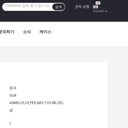
견적 요청
검색
|
Korean
문의하기
소식
케이스
중국
GLM
ASMEU,R,U2,PED,ABS,TUV,NB,ISO,
캡
1