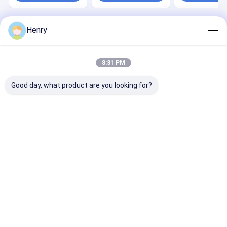
Henry
Desktop Site
홈
사이트맵
연락처
Privacy Policy
사이트맵
품질
생략적 음식 머리
중국 공장.Copyright © 2026 Wuhan Linmei
8:31 PM
Head Plate Co., Ltd.. All Rights Reserved.
Good day, what product are you looking for?
집
제품
회사 소개